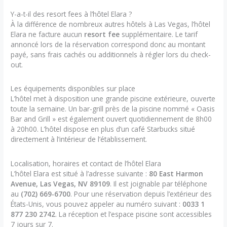
Y-a-t-il des resort fees à l’hôtel Elara ?
À la différence de nombreux autres hôtels à Las Vegas, l’hôtel
Elara ne facture aucun
resort fee
supplémentaire. Le tarif
annoncé lors de la réservation correspond donc au montant
payé, sans frais cachés ou additionnels à régler lors du check-
out.
Les équipements disponibles sur place
L’hôtel met à disposition une grande piscine extérieure, ouverte
toute la semaine. Un bar-grill près de la piscine nommé « Oasis
Bar and Grill » est également ouvert quotidiennement de 8h00
à 20h00. L’hôtel dispose en plus d’un café Starbucks situé
directement à l’intérieur de l’établissement.
Localisation, horaires et contact de l’hôtel Elara
L’hôtel Elara est situé à l’adresse suivante :
80 East Harmon
Avenue, Las Vegas, NV 89109
. Il est joignable par téléphone
au
(702) 669-6700
. Pour une réservation depuis l’extérieur des
États-Unis, vous pouvez appeler au numéro suivant :
0033 1
877 230 2742
. La réception et l’espace piscine sont accessibles
7 jours sur 7.