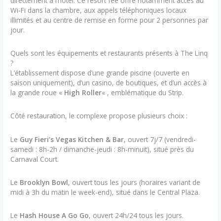
directement à l’hôtel. Ce resort fee offre notamment accès au
Wi-Fi dans la chambre, aux appels téléphoniques locaux
illimités et au centre de remise en forme pour 2 personnes par
jour.
Quels sont les équipements et restaurants présents à The Linq
?
L’établissement dispose d’une grande piscine (ouverte en
saison uniquement), d’un casino, de boutiques, et d’un accès à
la grande roue «
High Roller
« , emblématique du Strip.
Côté restauration, le complexe propose plusieurs choix :
Le
Guy Fieri’s Vegas Kitchen & Bar
, ouvert 7j/7 (vendredi-
samedi : 8h-2h / dimanche-jeudi : 8h-minuit), situé près du
Carnaval Court.
Le
Brooklyn Bowl
, ouvert tous les jours (horaires variant de
midi à 3h du matin le week-end), situé dans le Central Plaza.
Le
Hash House A Go Go
, ouvert 24h/24 tous les jours.