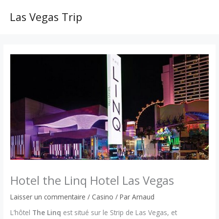
Aller
au
Las Vegas Trip
MAI
contenu
ME
Hotel the Linq Hotel Las Vegas
Laisser un commentaire
/
Casino
/ Par
Arnaud
L’hôtel
The Linq
est situé sur le Strip de Las Vegas, et