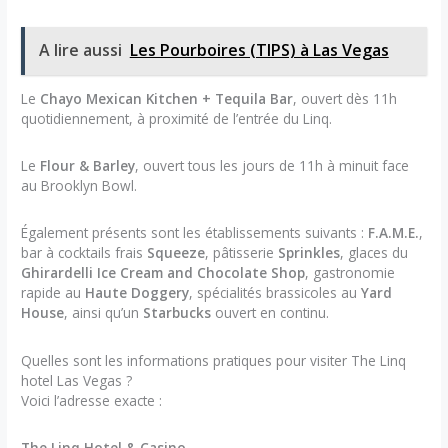
A lire aussi
Les Pourboires (TIPS) à Las Vegas
Le
Chayo Mexican Kitchen + Tequila Bar
, ouvert dès 11h
quotidiennement, à proximité de l’entrée du Linq.
Le
Flour & Barley
, ouvert tous les jours de 11h à minuit face
au Brooklyn Bowl.
Également présents sont les établissements suivants :
F.A.M.E.
,
bar à cocktails frais
Squeeze
, pâtisserie
Sprinkles
, glaces du
Ghirardelli Ice Cream and Chocolate Shop
, gastronomie
rapide au
Haute Doggery
, spécialités brassicoles au
Yard
House
, ainsi qu’un
Starbucks
ouvert en continu.
Quelles sont les informations pratiques pour visiter The Linq
hotel Las Vegas ?
Voici l’adresse exacte :
The Linq Hotel & Casino