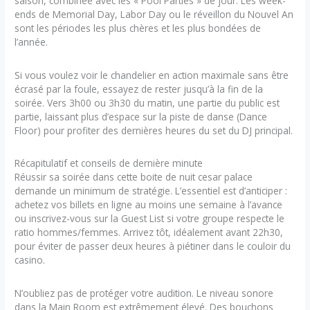
saison, combinée avec les « Pool Parties » de jour. Les week-
ends de Memorial Day, Labor Day ou le réveillon du Nouvel An
sont les périodes les plus chères et les plus bondées de
l’année.
Si vous voulez voir le chandelier en action maximale sans être
écrasé par la foule, essayez de rester jusqu’à la fin de la
soirée. Vers 3h00 ou 3h30 du matin, une partie du public est
partie, laissant plus d’espace sur la piste de danse (Dance
Floor) pour profiter des dernières heures du set du DJ principal.
Récapitulatif et conseils de dernière minute
Réussir sa soirée dans cette boite de nuit cesar palace
demande un minimum de stratégie. L’essentiel est d’anticiper :
achetez vos billets en ligne au moins une semaine à l’avance
ou inscrivez-vous sur la Guest List si votre groupe respecte le
ratio hommes/femmes. Arrivez tôt, idéalement avant 22h30,
pour éviter de passer deux heures à piétiner dans le couloir du
casino.
N’oubliez pas de protéger votre audition. Le niveau sonore
dans la Main Room est extrêmement élevé. Des bouchons