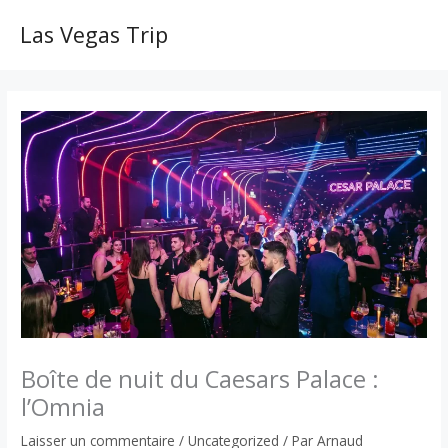
Aller
au
Las Vegas Trip
MAI
contenu
ME
Boîte de nuit du Caesars Palace :
l’Omnia
Laisser un commentaire
/
Uncategorized
/ Par
Arnaud