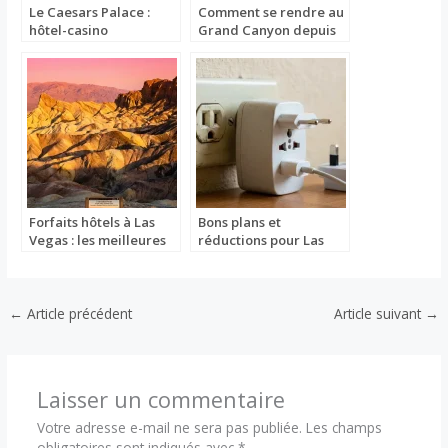
Le Caesars Palace :
Comment se rendre au
hôtel-casino
Grand Canyon depuis
emblématique de Las
Las Vegas
Vegas
Forfaits hôtels à Las
Bons plans et
Vegas : les meilleures
réductions pour Las
offres
Vegas
←
Article précédent
Article suivant
→
Laisser un commentaire
Votre adresse e-mail ne sera pas publiée.
Les champs
obligatoires sont indiqués avec
*