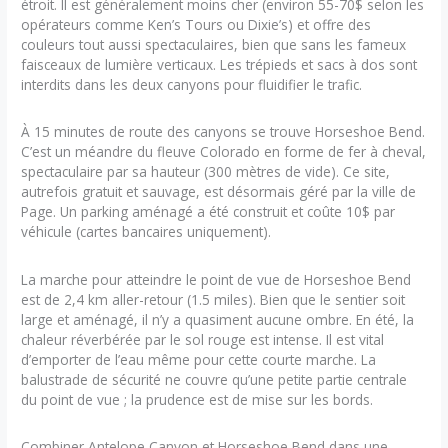
étroit. Il est généralement moins cher (environ 55-70$ selon les
opérateurs comme Ken’s Tours ou Dixie’s) et offre des
couleurs tout aussi spectaculaires, bien que sans les fameux
faisceaux de lumière verticaux. Les trépieds et sacs à dos sont
interdits dans les deux canyons pour fluidifier le trafic.
À 15 minutes de route des canyons se trouve Horseshoe Bend.
C’est un méandre du fleuve Colorado en forme de fer à cheval,
spectaculaire par sa hauteur (300 mètres de vide). Ce site,
autrefois gratuit et sauvage, est désormais géré par la ville de
Page. Un parking aménagé a été construit et coûte 10$ par
véhicule (cartes bancaires uniquement).
La marche pour atteindre le point de vue de Horseshoe Bend
est de 2,4 km aller-retour (1.5 miles). Bien que le sentier soit
large et aménagé, il n’y a quasiment aucune ombre. En été, la
chaleur réverbérée par le sol rouge est intense. Il est vital
d’emporter de l’eau même pour cette courte marche. La
balustrade de sécurité ne couvre qu’une petite partie centrale
du point de vue ; la prudence est de mise sur les bords.
Combiner Antelope Canyon et Horseshoe Bend dans une