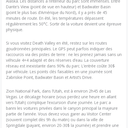
Alaska. Les distances à l’intérieur du parc sont immenses. Entre
Dante’s View (point de vue en hauteur) et Badwater Basin
(point le plus bas d’Amérique du Nord), il y a près de 45
minutes de route. En été, les températures dépassent
régulièrement les 50°C. Sortir de la voiture devient une épreuve
physique.
Si vous visitez Death Valley en été, restez sur les routes
goudronnées principales. Le GPS peut parfois indiquer des
raccourcis via des pistes de terre : ne les prenez jamais sans un
véhicule 4×4 adapté et des réserves d’eau. La couverture
réseau est inexistante dans 90% du parc. L’entrée coûte 30$
par véhicule. Les points clés faisables en une journée sont
Zabriskie Point, Badwater Basin et Artist’s Drive.
Zion National Park, dans l’Utah, est à environ 2h45 de Las
Vegas. Le décalage horaire (vous perdez une heure en allant
vers l’Utah) complique l’excursion d’une journée. Le parc a
banni les voitures privées dans le canyon principal la majeure
partie de l’année. Vous devez vous garer au Visitor Center
(souvent complet dès 9h du matin) ou dans la ville de
Springdale (payant, environ 20-30$ la journée) et prendre une