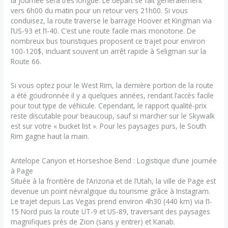
la journée sera très longue. Le départ se fait généralement
vers 6h00 du matin pour un retour vers 21h00. Si vous
conduisez, la route traverse le barrage Hoover et Kingman via
l’US-93 et l’I-40. C’est une route facile mais monotone. De
nombreux bus touristiques proposent ce trajet pour environ
100-120$, incluant souvent un arrêt rapide à Seligman sur la
Route 66.
Si vous optez pour le West Rim, la dernière portion de la route
a été goudronnée il y a quelques années, rendant l’accès facile
pour tout type de véhicule. Cependant, le rapport qualité-prix
reste discutable pour beaucoup, sauf si marcher sur le Skywalk
est sur votre « bucket list ». Pour les paysages purs, le South
Rim gagne haut la main.
Antelope Canyon et Horseshoe Bend : Logistique d’une journée
à Page
Située à la frontière de l’Arizona et de l’Utah, la ville de Page est
devenue un point névralgique du tourisme grâce à Instagram.
Le trajet depuis Las Vegas prend environ 4h30 (440 km) via l’I-
15 Nord puis la route UT-9 et US-89, traversant des paysages
magnifiques près de Zion (sans y entrer) et Kanab.