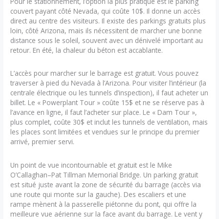
Pour le stationnement, l’option la plus pratique est le parking
couvert payant côté Nevada, qui coûte 10$. Il donne un accès
direct au centre des visiteurs. Il existe des parkings gratuits plus
loin, côté Arizona, mais ils nécessitent de marcher une bonne
distance sous le soleil, souvent avec un dénivelé important au
retour. En été, la chaleur du béton est accablante.
L’accès pour marcher sur le barrage est gratuit. Vous pouvez
traverser à pied du Nevada à l’Arizona. Pour visiter l’intérieur (la
centrale électrique ou les tunnels d’inspection), il faut acheter un
billet. Le « Powerplant Tour » coûte 15$ et ne se réserve pas à
l’avance en ligne, il faut l’acheter sur place. Le « Dam Tour »,
plus complet, coûte 30$ et inclut les tunnels de ventilation, mais
les places sont limitées et vendues sur le principe du premier
arrivé, premier servi.
Un point de vue incontournable et gratuit est le Mike
O’Callaghan–Pat Tillman Memorial Bridge. Un parking gratuit
est situé juste avant la zone de sécurité du barrage (accès via
une route qui monte sur la gauche). Des escaliers et une
rampe mènent à la passerelle piétonne du pont, qui offre la
meilleure vue aérienne sur la face avant du barrage. Le vent y