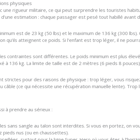
tions physiques
ec une rigueur militaire, ce qui peut surprendre les touristes habit
pas d’une estimation : chaque passager est pesé tout habillé avant
s minimum est de 23 kg (50 lbs) et le maximum de 136 kg (300 lbs)
ion qu’ils atteignent ce poids. Si l’enfant est trop léger, il ne p
es contraintes sont différentes. Le poids minimum est plus élevé 
 à 136 kg. La limite de taille est de 2 mètres (6 pieds 8 pouces)
sont strictes pour des raisons de physique : trop léger, vous risqu
du câble (ce qui nécessite une récupération manuelle lente). Trop
si à prendre au sérieux :
s sans sangle au talon sont interdites. Si vous en portez, on vou
 pieds nus (ou en chaussettes).
illées, surtout pour la ligne Super-Hero où vous êtes à l’horizon