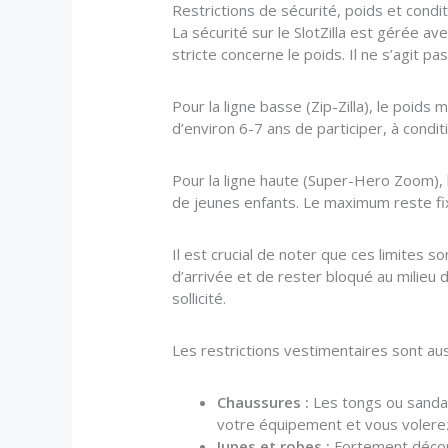
Restrictions de sécurité, poids et condi
La sécurité sur le SlotZilla est gérée av
stricte concerne le poids. Il ne s’agit 
Pour la ligne basse (Zip-Zilla), le poid
d’environ 6-7 ans de participer, à condit
Pour la ligne haute (Super-Hero Zoom), l
de jeunes enfants. Le maximum reste fixé
Il est crucial de noter que ces limites 
d’arrivée et de rester bloqué au milieu 
sollicité.
Les restrictions vestimentaires sont aus
Chaussures :
Les tongs ou sandale
votre équipement et vous volerez
Jupes et robes :
Fortement déconse