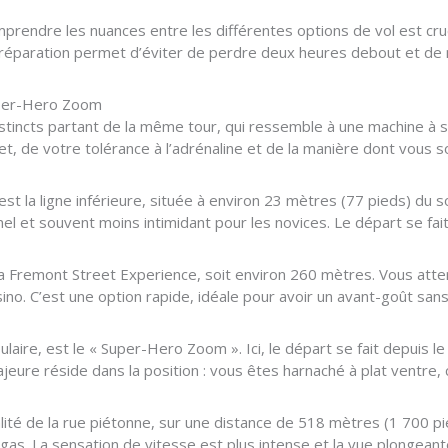
mprendre les nuances entre les différentes options de vol est cruc
préparation permet d’éviter de perdre deux heures debout et de 
Super-Hero Zoom
distincts partant de la même tour, qui ressemble à une machine à
 de votre tolérance à l’adrénaline et de la manière dont vous sou
’est la ligne inférieure, située à environ 23 mètres (77 pieds) du s
nnel et souvent moins intimidant pour les novices. Le départ se fa
e la Fremont Street Experience, soit environ 260 mètres. Vous att
no. C’est une option rapide, idéale pour avoir un avant-goût sans 
pulaire, est le « Super-Hero Zoom ». Ici, le départ se fait depui
ajeure réside dans la position : vous êtes harnaché à plat ventre
alité de la rue piétonne, sur une distance de 518 mètres (1 700 pi
egas. La sensation de vitesse est plus intense et la vue plongeant