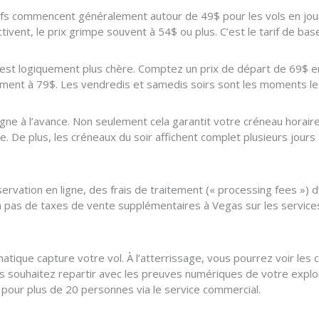
s tarifs commencent généralement autour de 49$ pour les vols en jo
tivent, le prix grimpe souvent à 54$ ou plus. C’est le tarif de base
est logiquement plus chère. Comptez un prix de départ de 69$ en
ment à 79$. Les vendredis et samedis soirs sont les moments le
 ligne à l’avance. Non seulement cela garantit votre créneau horai
. De plus, les créneaux du soir affichent complet plusieurs jours 
servation en ligne, des frais de traitement (« processing fees ») d’
’y a pas de taxes de vente supplémentaires à Vegas sur les services
ique capture votre vol. À l’atterrissage, vous pourrez voir les cl
souhaitez repartir avec les preuves numériques de votre exploit. 
 pour plus de 20 personnes via le service commercial.