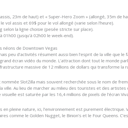
 (assis, 23m de haut) et « Super-Hero Zoom » (allongé, 35m de ha
le vol assis et 69$ pour le vol allongé (varie selon l’heure).
 selon la ligne choisie (pesée stricte sur place).
à 01h00 (jusqu’à 02h00 le week-end).
les néons de Downtown Vegas
s peu d’activités résument aussi bien l’esprit de la ville que le 
s grand écran vidéo du monde. L’attraction dont tout le monde pa
infrastructure massive de 12 millions de dollars qui transforme la 
 nommée SlotZilla mais souvent recherchée sous le nom de fremon
a ville. Au lieu de marcher au milieu des touristes et des artistes
isuelle est saturée par les 16,4 millions de pixels de l’écran Viva
 en pleine nature, ici, l’environnement est purement électrique. 
ires comme le Golden Nugget, le Binion’s et le Four Queens. C’est