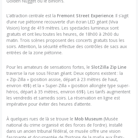
Golden Nugget ou le Binion’s.
L’attraction centrale est la
Fremont Street Experience
. Il s’agit
d’une rue piétonne recouverte d’un écran LED géant (Viva
Vision) long de 419 mètres. Les spectacles lumineux sont
gratuits et ont lieu toutes les heures, de 18h00 à 2h00 du
matin. Trois scènes proposent des concerts gratuits tous les
soirs. Attention, la sécurité effectue des contrôles de sacs aux
entrées de la zone piétonne.
Pour les amateurs de sensations fortes, le
SlotZilla Zip Line
traverse la rue sous l’écran géant. Deux options existent : la
« Zip-Zilla » (position assise, départ à 23 mètres de haut,
environ 49$) et la « Super-Zilla » (position allongée type super-
héros, départ à 35 mètres, environ 69$). Les tarifs augmentent
les vendredis et samedis soirs. La réservation en ligne est
impérative pour éviter des heures d’attente.
À quelques rues de là se trouve le
Mob Museum
(Musée
national du crime organisé et des forces de l’ordre). Installé
dans un ancien tribunal fédéral, ce musée offre une vision
fascinante et documentée de l’histoire de la mafia aux États-