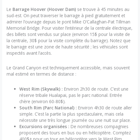
Le
Barrage Hoover (Hoover Dam)
se trouve à 45 minutes au
sud-est. On peut traverser le barrage à pied gratuitement et
admirer l’ouvrage depuis le pont Mike O’Callaghan-Pat Tillman
Memorial Bridge. Pour visiter l’intérieur de la centrale électrique,
des billets sont vendus sur place (environ 15$ pour la visite de
la centrale, 30$ pour la visite complète du barrage). Notez que
le barrage est une zone de haute sécurité ; les véhicules sont
inspectés avant l’accès.
Le Grand Canyon est techniquement accessible, mais souvent
mal estimé en termes de distance :
West Rim (Skywalk) :
Environ 2h30 de route. C’est une
réserve tribale Hualapai, pas le parc national. Entrée
chère (environ 60-80$).
South Rim (Parc National) :
Environ 4h30 de route aller
simple. C’est la partie la plus spectaculaire, mais cela
nécessite une très longue journée ou une nuit sur place.
Excursions organisées :
De nombreuses compagnies
proposent des tours en bus ou en hélicoptère. Comptez
400$+ pour un tour en hélicoptère vers le West Rim.