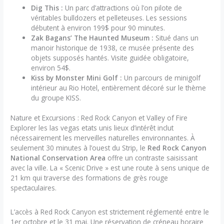
Dig This :
Un parc d’attractions où l’on pilote de
véritables bulldozers et pelleteuses. Les sessions
débutent à environ 199$ pour 90 minutes.
Zak Bagans’ The Haunted Museum :
Situé dans un
manoir historique de 1938, ce musée présente des
objets supposés hantés. Visite guidée obligatoire,
environ 54$.
Kiss by Monster Mini Golf :
Un parcours de minigolf
intérieur au Rio Hotel, entièrement décoré sur le thème
du groupe KISS.
Nature et Excursions : Red Rock Canyon et Valley of Fire
Explorer les las vegas etats unis lieux d’intérêt inclut
nécessairement les merveilles naturelles environnantes. À
seulement 30 minutes à l’ouest du Strip, le
Red Rock Canyon
National Conservation Area
offre un contraste saisissant
avec la ville. La « Scenic Drive » est une route à sens unique de
21 km qui traverse des formations de grès rouge
spectaculaires.
L’accès à Red Rock Canyon est strictement réglementé entre le
1er octobre et le 31 mai. Une réservation de créneau horaire