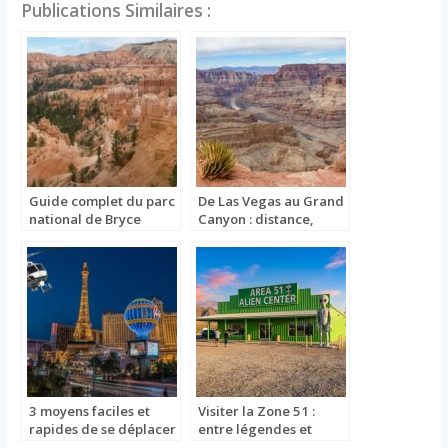
Publications Similaires :
Guide complet du parc
De Las Vegas au Grand
national de Bryce
Canyon : distance,
Canyon : randonnées,
conseils et itinéraire
points de vue et visites
pour votre road trip
à ne pas manquer
3 moyens faciles et
Visiter la Zone 51 :
rapides de se déplacer
entre légendes et
à Vegas sans voiture
réalité