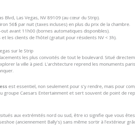
s Blvd, Las Vegas, NV 89109 (au cœur du Strip).
iron 56$ par nuit (taxes incluses) en plus du prix de la chambre.
k-out avant 11h00 (bornes automatiques disponibles).
 et les clients de l’hôtel (gratuit pour résidents NV < 3h).
egas sur le Strip
cements les plus convoités de tout le boulevard. Situé directemen
explorer la ville à pied. L’architecture reprend les monuments par
anquer.
ress
est essentiel, non seulement pour s’y rendre, mais pour com
du groupe Caesars Entertainment et sert souvent de point de rep
itués aux extrémités nord ou sud, être ici signifie que vous êtes
rseshoe (anciennement Bally’s) sans même sortir à l’extérieur g