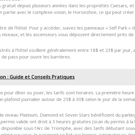
gratuit depuis plusieurs années dans les propriétés Caesars, et l
partie avec le complexe voisin, le Horseshoe, ce qui peut créer 
ière de l’hôtel. Pour y accéder, suivez les panneaux « Self Park » 
rs niveaux, et les ascenseurs vous déposent directement près de 
istrés à l’hôtel oscillent généralement entre 18$ et 23$ par jour,
s de pass pour ouvrir les barrières.
on : Guide et Conseils Pratiques
e pour dîner ou jouer, les tarifs sont horaires. La première heure 
n plafond journalier autour de 25$ à 30$ selon le jour de la sem
niveau Platinum, Diamond et Seven Stars bénéficient du parking
ermis valide ont droit à 3 heures gratuites (scan du permis à la 
st disponible sous l’Arc de Triomphe, avec des tarifs débutant sou
arking sur vous, le paiement se fait aux bornes automatiques (ki