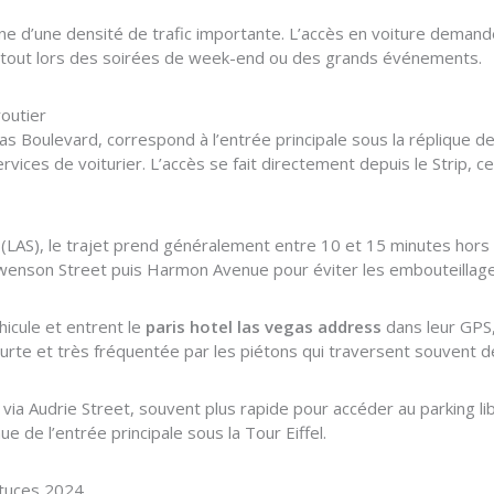
e d’une densité de trafic importante. L’accès en voiture demand
urtout lors des soirées de week-end ou des grands événements.
routier
s Boulevard, correspond à l’entrée principale sous la réplique de 
rvices de voiturier. L’accès se fait directement depuis le Strip, ce
 (LAS), le trajet prend généralement entre 10 et 15 minutes hors 
nson Street puis Harmon Avenue pour éviter les embouteillages 
hicule et entrent le
paris hotel las vegas address
dans leur GPS,
ourte et très fréquentée par les piétons qui traversent souvent d
 via Audrie Street, souvent plus rapide pour accéder au parking li
e de l’entrée principale sous la Tour Eiffel.
astuces 2024