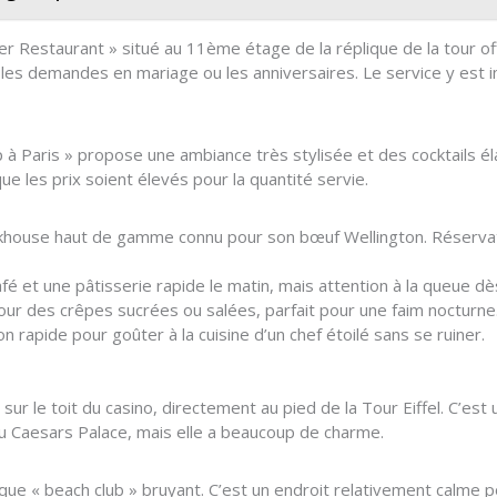
wer Restaurant » situé au 11ème étage de la réplique de la tour o
es demandes en mariage ou les anniversaires. Le service y est im
à Paris » propose une ambiance très stylisée et des cocktails éla
ue les prix soient élevés pour la quantité servie.
house haut de gamme connu pour son bœuf Wellington. Réservat
fé et une pâtisserie rapide le matin, mais attention à la queue d
ur des crêpes sucrées ou salées, parfait pour une faim nocturne
n rapide pour goûter à la cuisine d’un chef étoilé sans se ruiner.
 sur le toit du casino, directement au pied de la Tour Eiffel. C’es
Caesars Palace, mais elle a beaucoup de charme.
» que « beach club » bruyant. C’est un endroit relativement calme