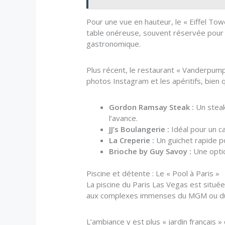
Pour une vue en hauteur, le « Eiffel To
table onéreuse, souvent réservée pour l
gastronomique.
Plus récent, le restaurant « Vanderpump 
photos Instagram et les apéritifs, bien q
Gordon Ramsay Steak :
Un steak
l’avance.
JJ’s Boulangerie :
Idéal pour un ca
La Creperie :
Un guichet rapide po
Brioche by Guy Savoy :
Une optio
Piscine et détente : Le « Pool à Paris »
La piscine du Paris Las Vegas est située
aux complexes immenses du MGM ou du 
L’ambiance y est plus « jardin français 