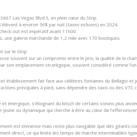
3667 Las Vegas Blvd S, en plein cœur du Strip.
s’élèvent à environ 56$ par nuit (taxes incluses) en 2024.
check-out est impératif avant 11h00.
ops, une galerie marchande de 1,2 mile avec 170 boutiques.
 sur le Strip
e souvent sur un compromis entre le prix, la qualité de la chambr
par son emplacement stratégique, souvent considéré comme l’un de
cet établissement fait face aux célèbres fontaines du Bellagio et 
ractions principales à pied, sans dépendre des taxis ou des VTC 
t énergique, s’éloignant du kitsch de certains voisins plus ancie
e jeune ou dynamique qui cherche à être au cœur de l’effervescen
ssement est immense mais reste plus navigable que des géants 
ement direct, ce qui limite les temps de marche interminables typ