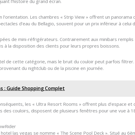
nt l’histoire du grand écran.
 l’orientation. Les chambres « Strip View » offrent un panorama d
ectacles d’eau du Bellagio, souvent pour un prix inférieur à celui 
ipées de mini-réfrigérateurs. Contrairement aux minibars rempli
s à la disposition des clients pour leurs propres boissons.
tel de cette catégorie, mais le bruit du couloir peut parfois fil
rovenant du nightclub ou de la piscine en journée.
s : Guide Shopping Complet
onséquents, les « Ultra Resort Rooms » offrent plus d’espace et
s des couloirs, disposent de plusieurs fenêtres pour une vue à 1
FlowRider
 hotel las vegas se nomme « The Scene Pool Deck ». Situé au 6ème