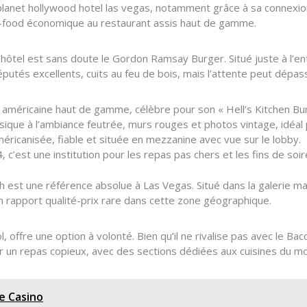
planet hollywood hotel las vegas, notamment grâce à sa connexion
st-food économique au restaurant assis haut de gamme.
hôtel est sans doute le Gordon Ramsay Burger. Situé juste à l’entr
putés excellents, cuits au feu de bois, mais l’attente peut dépas
 américaine haut de gamme, célèbre pour son « Hell’s Kitchen Bur
ique à l’ambiance feutrée, murs rouges et photos vintage, idéal 
méricanisée, fiable et située en mezzanine avec vue sur le lobby.
c’est une institution pour les repas pas chers et les fins de soir
ch est une référence absolue à Las Vegas. Situé dans la galerie 
n rapport qualité-prix rare dans cette zone géographique.
l, offre une option à volonté. Bien qu’il ne rivalise pas avec le 
our un repas copieux, avec des sections dédiées aux cuisines du m
e Casino