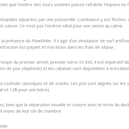
 bien que l’ombre des tours voisines puisse rafraîchir l’espace en f
cipales séparées par une passerelle. L’ambiance y est festive, 
e saison. Ce n’est pas l’endroit idéal pour une sieste au calme.
 la présence du FlowRider. Il s’agit d’un simulateur de surf artifici
ttraction est payant et non inclus dans les frais de séjour.
rincipe du premier arrivé, premier servi. En été, il est impérati
its de jour (daybeds) et les cabanas sont disponibles à la location
 cocktails classiques et de snacks. Les prix sont alignés sur les 
l et 12$ pour une bière).
s, bien que la séparation visuelle et sonore avec le reste du deck
el munis de leur clé de chambre.
pide