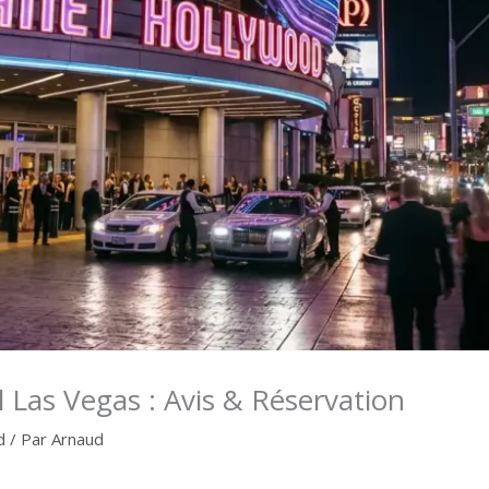
 Las Vegas : Avis & Réservation
d
/ Par
Arnaud