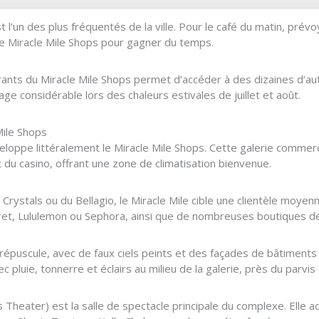
t l’un des plus fréquentés de la ville. Pour le café du matin, pré
 le Miracle Mile Shops pour gagner du temps.
ants du Miracle Mile Shops permet d’accéder à des dizaines d’autr
tage considérable lors des chaleurs estivales de juillet et août.
Mile Shops
eloppe littéralement le Miracle Mile Shops. Cette galerie commerc
t du casino, offrant une zone de climatisation bienvenue.
Crystals ou du Bellagio, le Miracle Mile cible une clientèle mo
et, Lululemon ou Sephora, ainsi que de nombreuses boutiques de
crépuscule, avec de faux ciels peints et des façades de bâtiments 
 pluie, tonnerre et éclairs au milieu de la galerie, près du parvis
heater) est la salle de spectacle principale du complexe. Elle a