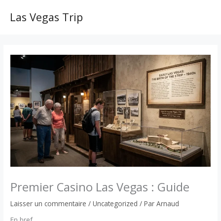
Aller
au
Las Vegas Trip
MAI
contenu
ME
Premier Casino Las Vegas : Guide
Laisser un commentaire
/
Uncategorized
/ Par
Arnaud
En bref