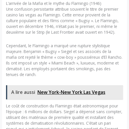
L’arrivée de la Mafia et le mythe du Flamingo (1946)
Une confusion persistante attribue souvent le titre de premier
casino las vegas au Flamingo. Cette erreur provient de la
culture populaire et des films comme « Bugsy ». Le Flamingo,
ouvert en décembre 1946, n’était pas le premier, ni même le
deuxième sur le Strip (le Last Frontier avait ouvert en 1942).
Cependant, le Flamingo a marqué une rupture stylistique
majeure. Benjamin « Bugsy » Siegel et ses associés de la
mafia ont rejeté le thème « cow-boy » poussiéreux d’El Rancho.
Ils ont imposé un style « Miami Beach », luxueux, moderne et
climatisé. Les employés portaient des smokings, pas des
tenues de ranch.
A lire aussi
New York-New York Las Vegas
Le coût de construction du Flamingo était astronomique pour
l’époque : 6 millions de dollars. Siegel a dépensé sans compter,
utilisant des matériaux de première qualité et installant des
systèmes de climatisation révolutionnaires. C’était un pari
risqué qui a initialement échoué, le casino perdant de l’argent