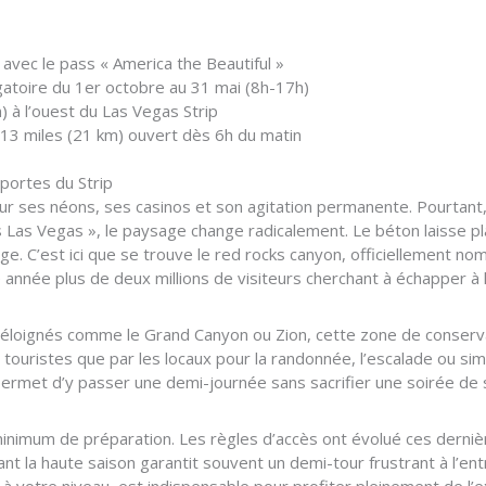
 avec le pass « America the Beautiful »
gatoire du 1er octobre au 31 mai (8h-17h)
) à l’ouest du Las Vegas Strip
 13 miles (21 km) ouvert dès 6h du matin
 portes du Strip
 ses néons, ses casinos et son agitation permanente. Pourtant,
Las Vegas », le paysage change radicalement. Le béton laisse p
uge. C’est ici que se trouve le red rocks canyon, officiellement 
 année plus de deux millions de visiteurs cherchant à échapper à 
 éloignés comme le Grand Canyon ou Zion, cette zone de conservat
s touristes que par les locaux pour la randonnée, l’escalade ou si
 permet d’y passer une demi-journée sans sacrifier une soirée de 
inimum de préparation. Les règles d’accès ont évolué ces derniè
rant la haute saison garantit souvent un demi-tour frustrant à l’