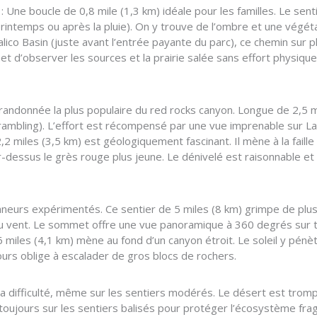
: Une boucle de 0,8 mile (1,3 km) idéale pour les familles. Le sent
printemps ou après la pluie). On y trouve de l’ombre et une végét
lico Basin (juste avant l’entrée payante du parc), ce chemin sur 
met d’observer les sources et la prairie salée sans effort physique
 randonnée la plus populaire du red rocks canyon. Longue de 2,5 m
rambling). L’effort est récompensé par une vue imprenable sur 
2 miles (3,5 km) est géologiquement fascinant. Il mène à la faill
-dessus le grès rouge plus jeune. Le dénivelé est raisonnable et 
nneurs expérimentés. Ce sentier de 5 miles (8 km) grimpe de plu
 au vent. Le sommet offre une vue panoramique à 360 degrés sur t
 miles (4,1 km) mène au fond d’un canyon étroit. Le soleil y pénèt
ours oblige à escalader de gros blocs de rochers.
 la difficulté, même sur les sentiers modérés. Le désert est trom
 toujours sur les sentiers balisés pour protéger l’écosystème fra