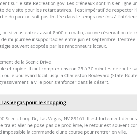
ent sur le site Recreation.gov. Les créneaux sont mis en ligne un
ate de visite pour les retardataires. Il est impératif de respecter 
tie du parc ne soit pas limitée dans le temps une fois à l’intérieur
, ou si vous entrez avant 8h00 du matin, aucune réservation de c
es de mi-journée insupportables entre juin et septembre. L’entrée
ratégie souvent adoptée par les randonneurs locaux.
nement de la Scenic Drive
ple et rapide. Il faut compter environ 25 à 30 minutes de route sans
5 ou le boulevard local jusqu’à Charleston Boulevard (State Route 
gressivement la ville pour s’enfoncer dans le désert.
 Las Vegas pour le shopping
00 Scenic Loop Dr, Las Vegas, NV 89161. Il est fortement déconsei
le trajet aller ne pose pas de problème, le retour est souvent co
end impossible la commande d’une course pour rentrer en ville.