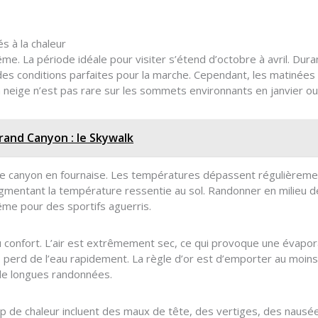
és à la chaleur
e. La période idéale pour visiter s’étend d’octobre à avril. Dura
des conditions parfaites pour la marche. Cependant, les matinées
 La neige n’est pas rare sur les sommets environnants en janvier ou 
rand Canyon : le Skywalk
 le canyon en fournaise. Les températures dépassent régulièremen
ugmentant la température ressentie au sol. Randonner en milieu d
me pour des sportifs aguerris.
 du confort. L’air est extrêmement sec, ce qui provoque une évapor
s perd de l’eau rapidement. La règle d’or est d’emporter au moins u
de longues randonnées.
 de chaleur incluent des maux de tête, des vertiges, des nausée