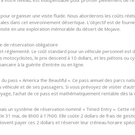
à votre niveau, est indispensable pour profiter pleinement de l’
ir pour organiser une visite fluide. Nous aborderons les coûts réel
tales dans cet environnement désertique. L’objectif est de fourni
visite en une exploration mémorable du désert de Mojave.
e de réservation obligatoire
t réglementé. Le coût standard pour un véhicule personnel est de 
s motocyclistes, le prix descend à 10 dollars, et les piétons ou cyc
ancaire à la guérite d’entrée ou en ligne.
 du pass « America the Beautiful ». Ce pass annuel des parcs nati
 du véhicule et de ses passagers. Si vous prévoyez de visiter d’a
yage, l’achat de ce pass est mathématiquement rentable dès la vi
mais un système de réservation nommé « Timed Entry ». Cette rés
 le 31 mai, de 8h00 à 17h00. Elle coûte 2 dollars de frais de gesti
vent payer ces 2 dollars et réserver leur créneau horaire spéci