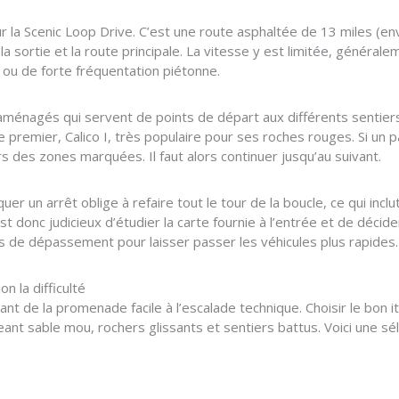
 la Scenic Loop Drive. C’est une route asphaltée de 13 miles (env
 sortie et la route principale. La vitesse y est limitée, général
ou de forte fréquentation piétonne.
 aménagés qui servent de points de départ aux différents sentie
e premier, Calico I, très populaire pour ses roches rouges. Si un pa
s des zones marquées. Il faut alors continuer jusqu’au suivant.
r un arrêt oblige à refaire tout le tour de la boucle, ce qui incl
est donc judicieux d’étudier la carte fournie à l’entrée et de décid
es de dépassement pour laisser passer les véhicules plus rapides.
n la difficulté
lant de la promenade facile à l’escalade technique. Choisir le bon i
ngeant sable mou, rochers glissants et sentiers battus. Voici une s