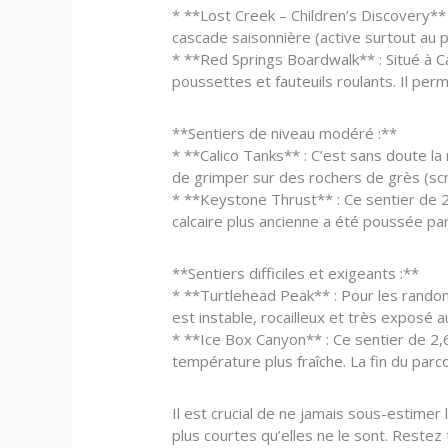
* **Lost Creek – Children’s Discovery** 
cascade saisonnière (active surtout au 
* **Red Springs Boardwalk** : Situé à Ca
poussettes et fauteuils roulants. Il per
**Sentiers de niveau modéré :**
* **Calico Tanks** : C’est sans doute la
de grimper sur des rochers de grès (sc
* **Keystone Thrust** : Ce sentier de 2,
calcaire plus ancienne a été poussée par
**Sentiers difficiles et exigeants :**
* **Turtlehead Peak** : Pour les rando
est instable, rocailleux et très exposé
* **Ice Box Canyon** : Ce sentier de 2,6
température plus fraîche. La fin du parc
Il est crucial de ne jamais sous-estimer
plus courtes qu’elles ne le sont. Restez