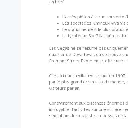
En bref
L’accès piéton à la rue couverte
Les spectacles lumineux Viva Visi
Le stationnement le plus pratiqu
La tyrolienne SlotZilla coûte entr
Las Vegas ne se résume pas uniquement a
quartier de Downtown, où se trouve une
Fremont Street Experience, offre une a
C’est ici que la ville a vu le jour en 19
par le plus grand écran LED du monde, cr
visiteurs par an.
Contrairement aux distances énormes du
incroyable d’activités sur une surface r
sensations fortes juste au-dessus de la