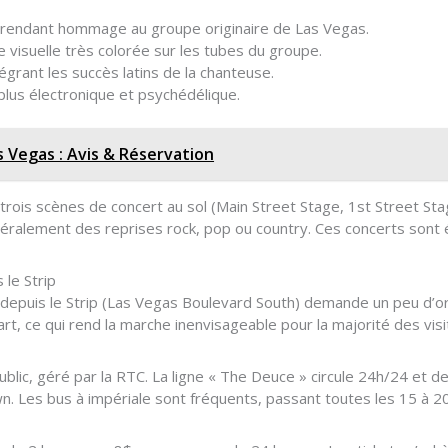
endant hommage au groupe originaire de Las Vegas.
visuelle très colorée sur les tubes du groupe.
grant les succès latins de la chanteuse.
plus électronique et psychédélique.
s Vegas : Avis & Réservation
e trois scènes de concert au sol (Main Street Stage, 1st Street S
néralement des reprises rock, pop ou country. Ces concerts sont é
 le Strip
depuis le Strip (Las Vegas Boulevard South) demande un peu d’org
rt, ce qui rend la marche inenvisageable pour la majorité des visi
ublic, géré par la RTC. La ligne « The Deuce » circule 24h/24 et d
. Les bus à impériale sont fréquents, passant toutes les 15 à 2