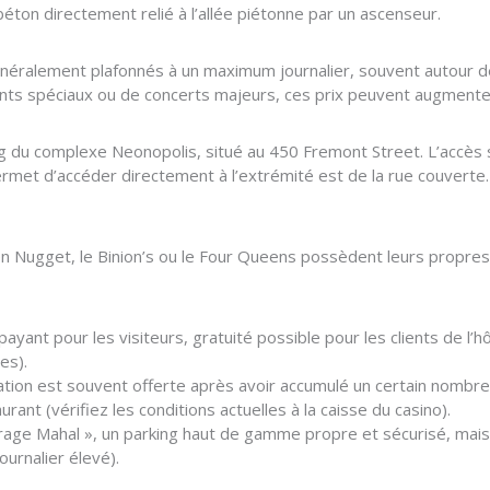
ton directement relié à l’allée piétonne par un ascenseur.
généralement plafonnés à un maximum journalier, souvent autour d
nts spéciaux ou de concerts majeurs, ces prix peuvent augmenter o
g du complexe Neonopolis, situé au 450 Fremont Street. L’accès s
ermet d’accéder directement à l’extrémité est de la rue couvert
n Nugget, le Binion’s ou le Four Queens possèdent leurs propres 
yant pour les visiteurs, gratuité possible pour les clients de l’hô
es).
ation est souvent offerte après avoir accumulé un certain nombre d
rant (vérifiez les conditions actuelles à la caisse du casino).
age Mahal », un parking haut de gamme propre et sécurisé, mais l
ournalier élevé).