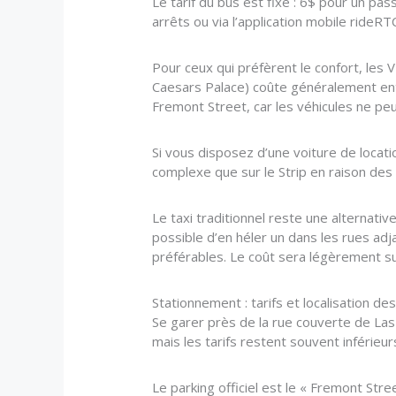
Le tarif du bus est fixe : 6$ pour un p
arrêts ou via l’application mobile rideRT
Pour ceux qui préfèrent le confort, les 
Caesars Palace) coûte généralement ent
Fremont Street, car les véhicules ne pe
Si vous disposez d’une voiture de locatio
complexe que sur le Strip en raison de
Le taxi traditionnel reste une alternative
possible d’en héler un dans les rues a
préférables. Le coût sera légèrement su
Stationnement : tarifs et localisation de
Se garer près de la rue couverte de Las
mais les tarifs restent souvent inférieur
Le parking officiel est le « Fremont Str