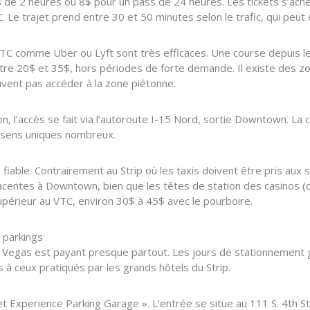
ass de 2 heures ou 8$ pour un pass de 24 heures. Les tickets s’a
C. Le trajet prend entre 30 et 50 minutes selon le trafic, qui peut
VTC comme Uber ou Lyft sont très efficaces. Une course depuis le c
re 20$ et 35$, hors périodes de forte demande. Il existe des z
uvent pas accéder à la zone piétonne.
n, l’accès se fait via l’autoroute I-15 Nord, sortie Downtown. La c
s sens uniques nombreux.
 fiable. Contrairement au Strip où les taxis doivent être pris aux s
djacentes à Downtown, bien que les têtes de station des casinos
périeur au VTC, environ 30$ à 45$ avec le pourboire.
s parkings
 Vegas est payant presque partout. Les jours de stationnement g
s à ceux pratiqués par les grands hôtels du Strip.
eet Experience Parking Garage ». L’entrée se situe au 111 S. 4th 