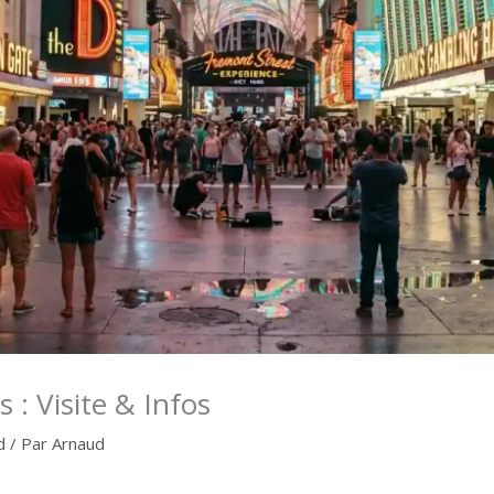
: Visite & Infos
d
/ Par
Arnaud