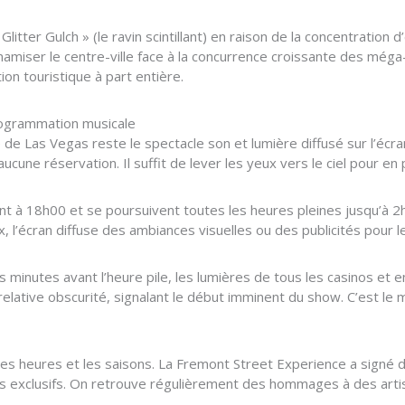
litter Gulch » (le ravin scintillant) en raison de la concentration
amiser le centre-ville face à la concurrence croissante des méga-r
on touristique à part entière.
rogrammation musicale
te de Las Vegas reste le spectacle son et lumière diffusé sur l’écr
cune réservation. Il suffit de lever les yeux vers le ciel pour en p
 à 18h00 et se poursuivent toutes les heures pleines jusqu’à 2
, l’écran diffuse des ambiances visuelles ou des publicités pour l
s minutes avant l’heure pile, les lumières de tous les casinos et 
elative obscurité, signalant le début imminent du show. C’est le
les heures et les saisons. La Fremont Street Experience a signé
s exclusifs. On retrouve régulièrement des hommages à des arti