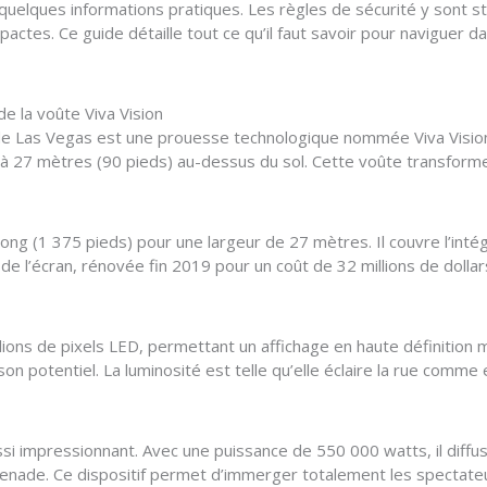
elques informations pratiques. Les règles de sécurité y sont st
actes. Ce guide détaille tout ce qu’il faut savoir pour naviguer 
de la voûte Viva Vision
 de Las Vegas est une prouesse technologique nommée Viva Vision. 
 27 mètres (90 pieds) au-dessus du sol. Cette voûte transforme
ng (1 375 pieds) pour une largeur de 27 mètres. Il couvre l’intég
 de l’écran, rénovée fin 2019 pour un coût de 32 millions de dollar
llions de pixels LED, permettant un affichage en haute définition
son potentiel. La luminosité est telle qu’elle éclaire la rue comme
i impressionnant. Avec une puissance de 550 000 watts, il diffu
enade. Ce dispositif permet d’immerger totalement les spectateu