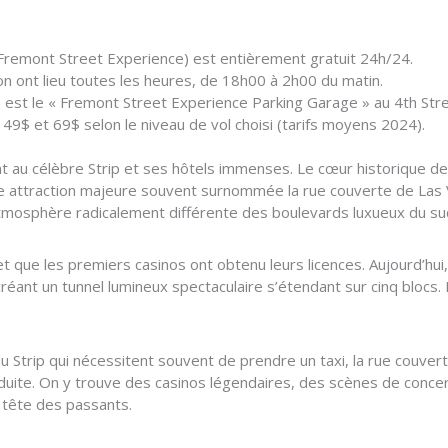
 (Fremont Street Experience) est entièrement gratuit 24h/24.
on ont lieu toutes les heures, de 18h00 à 2h00 du matin.
e est le « Fremont Street Experience Parking Garage » au 4th Str
e 49$ et 69$ selon le niveau de vol choisi (tarifs moyens 2024).
u célèbre Strip et ses hôtels immenses. Le cœur historique de la
 attraction majeure souvent surnommée la rue couverte de Las Ve
tmosphère radicalement différente des boulevards luxueux du su
05 et que les premiers casinos ont obtenu leurs licences. Aujourd’h
éant un tunnel lumineux spectaculaire s’étendant sur cinq blocs. L
 Strip qui nécessitent souvent de prendre un taxi, la rue couve
éduite. On y trouve des casinos légendaires, des scènes de concer
 tête des passants.