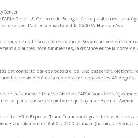
ityCenter
l’ARIA Resort & Casino et le Bellagio. Cette position est stratég
nores directes. L’adresse exacte est le 2600 W Harmon Ave.
e de dépose-minute souvent encombrée. Si vous arrivez en Uber ou 
airement à d’autres hôtels immenses, la distance entre la porte de
gas est connecté par des passerelles. Une passerelle piétonne rel
al durant les mois d’été où la température dépasse les 40 degrés.
érieure vous mène à l’entrée Nord de l’ARIA. Vous êtes égalemen
turier ou par la passerelle piétonne qui enjambe Harmon Avenue.
 reste l’ARIA Express Tram. Ce monorail gratuit dessert trois arr
onne généralement de 8h00 à 2h00 du matin (horaires à vérifier su