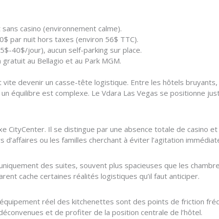
 sans casino (environnement calme).
0$ par nuit hors taxes (environ 56$ TTC).
5$-40$/jour), aucun self-parking sur place.
m gratuit au Bellagio et au Park MGM.
 vite devenir un casse-tête logistique. Entre les hôtels bruyants,
 un équilibre est complexe. Le Vdara Las Vegas se positionne jus
e CityCenter. Il se distingue par une absence totale de casino et 
 d’affaires ou les familles cherchant à éviter l’agitation immédiat
ir uniquement des suites, souvent plus spacieuses que les chamb
nt cache certaines réalités logistiques qu’il faut anticiper.
l’équipement réel des kitchenettes sont des points de friction fr
éconvenues et de profiter de la position centrale de l’hôtel.