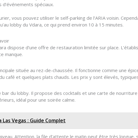
rs d’événements spéciaux.
turier, vous pouvez utiliser le self-parking de l’ARIA voisin. Cepe
u’au lobby du Vdara, ce qui prend environ 10 à 15 minutes.
avoir
ara dispose d’une offre de restauration limitée sur place. L’étab
 ce manque.
rincipale située au rez-de-chaussée. Il fonctionne comme une épi
u café et quelques plats chauds. Les prix y sont élevés, typiques
bar du lobby. Il propose des cocktails et une carte de nourriture 
rieurs, idéal pour une soirée calme.
a Las Vegas : Guide Complet
eau. Attention, la file d’attente le matin peut être très longue, 