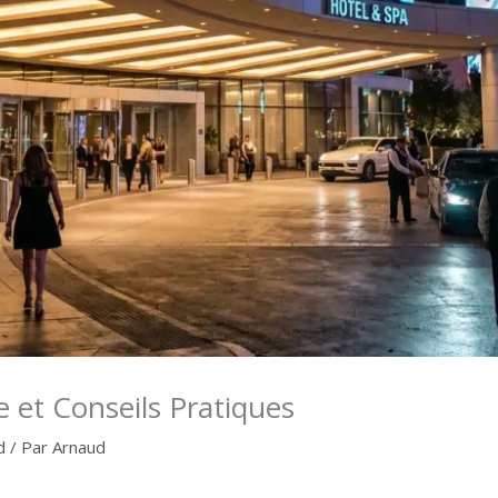
e et Conseils Pratiques
d
/ Par
Arnaud