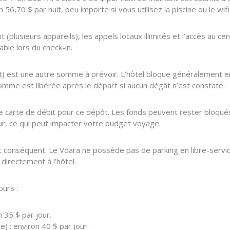
56,70 $ par nuit, peu importe si vous utilisez la piscine ou le wifi
t (plusieurs appareils), les appels locaux illimités et l’accès au ce
ble lors du check-in.
t) est une autre somme à prévoir. L’hôtel bloque généralement en
 somme est libérée après le départ si aucun dégât n’est constaté.
 une carte de débit pour ce dépôt. Les fonds peuvent rester bloqu
ur, ce qui peut impacter votre budget voyage.
onséquent. Le Vdara ne possède pas de parking en libre-service (
 directement à l’hôtel.
ours :
n 35 $ par jour.
 : environ 40 $ par jour.