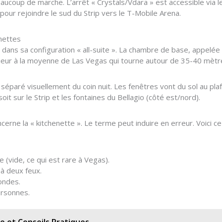
aucoup de marche. L’arrêt « Crystals/Vdara » est accessible via l
 pour rejoindre le sud du Strip vers le T-Mobile Arena.
enettes
 dans sa configuration « all-suite ». La chambre de base, appelée
ieur à la moyenne de Las Vegas qui tourne autour de 35-40 mètr
éparé visuellement du coin nuit. Les fenêtres vont du sol au plaf
it sur le Strip et les fontaines du Bellagio (côté est/nord).
cerne la « kitchenette ». Le terme peut induire en erreur. Voici 
 (vide, ce qui est rare à Vegas).
 à deux feux.
-ondes.
ersonnes.
e et Conseils Pratiques