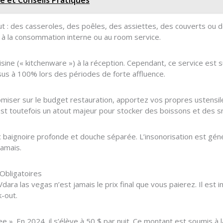
 : des casseroles, des poêles, des assiettes, des couverts ou d
r à la consommation interne ou au room service.
isine (« kitchenware ») à la réception. Cependant, ce service est
ssus à 100% lors des périodes de forte affluence.
miser sur le budget restauration, apportez vos propres ustensil
 est toutefois un atout majeur pour stocker des boissons et des s
c baignoire profonde et douche séparée. L’insonorisation est géné
jamais.
 Obligatoires
Vdara las vegas n’est jamais le prix final que vous paierez. Il est 
-out.
e ». En 2024, il s’élève à 50 $ par nuit. Ce montant est soumis à l