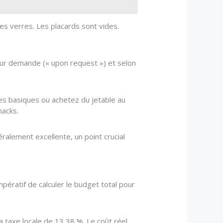
es verres. Les placards sont vides.
 sur demande (« upon request ») et selon
es basiques ou achetez du jetable au
nacks.
ralement excellente, un point crucial
impératif de calculer le budget total pour
a taxe locale de 13,38 %. Le coût réel