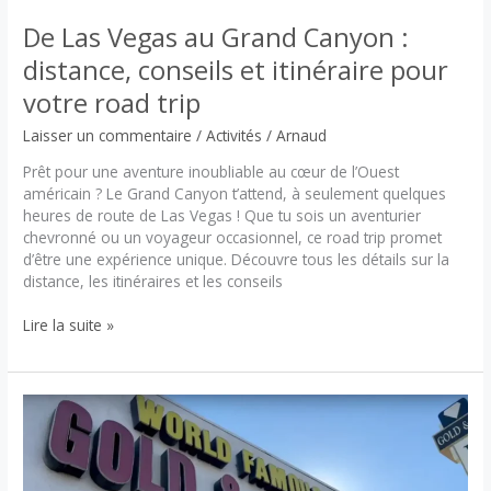
pas
manquer
De Las Vegas au Grand Canyon :
distance, conseils et itinéraire pour
votre road trip
Laisser un commentaire
/
Activités
/
Arnaud
Prêt pour une aventure inoubliable au cœur de l’Ouest
américain ? Le Grand Canyon t’attend, à seulement quelques
heures de route de Las Vegas ! Que tu sois un aventurier
chevronné ou un voyageur occasionnel, ce road trip promet
d’être une expérience unique. Découvre tous les détails sur la
distance, les itinéraires et les conseils
De
Lire la suite »
Las
Vegas
au
Grand
Canyon
:
distance,