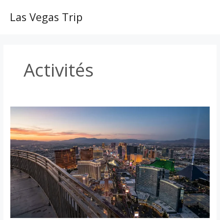
Aller
au
Las Vegas Trip
MAI
contenu
ME
Activités