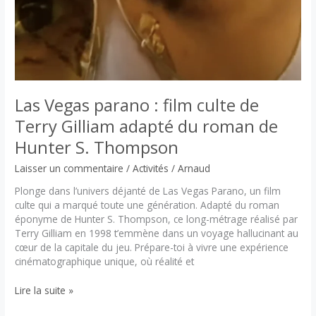
horaire
et
heure
exacte
aux
États-
Unis
Las Vegas parano : film culte de
Terry Gilliam adapté du roman de
Hunter S. Thompson
Laisser un commentaire
/
Activités
/
Arnaud
Plonge dans l’univers déjanté de Las Vegas Parano, un film
culte qui a marqué toute une génération. Adapté du roman
éponyme de Hunter S. Thompson, ce long-métrage réalisé par
Terry Gilliam en 1998 t’emmène dans un voyage hallucinant au
cœur de la capitale du jeu. Prépare-toi à vivre une expérience
cinématographique unique, où réalité et
Las
Lire la suite »
Vegas