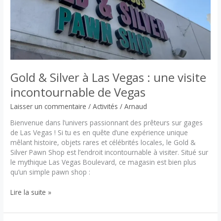
conseils
et
itinéraire
pour
votre
road
trip
Gold & Silver à Las Vegas : une visite
incontournable de Vegas
Laisser un commentaire
/
Activités
/
Arnaud
Bienvenue dans l’univers passionnant des prêteurs sur gages
de Las Vegas ! Si tu es en quête d’une expérience unique
mêlant histoire, objets rares et célébrités locales, le Gold &
Silver Pawn Shop est l’endroit incontournable à visiter. Situé sur
le mythique Las Vegas Boulevard, ce magasin est bien plus
qu’un simple pawn shop :
Gold
Lire la suite »
&
Silver