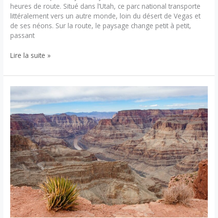
heures de route. Situé dans l’Utah, ce parc national transporte
littéralement vers un autre monde, loin du désert de Vegas et
de ses néons. Sur la route, le paysage change petit à petit,
passant
Guide
Lire la suite »
complet
du
parc
national
de
Bryce
Canyon
:
randonnées,
points
de
vue
et
visites
à
ne