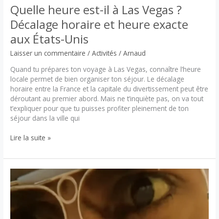
à
Quelle heure est-il à Las Vegas ?
Las
Vegas
Décalage horaire et heure exacte
:
aux États-Unis
une
visite
Laisser un commentaire
/
Activités
/
Arnaud
incontournable
de
Quand tu prépares ton voyage à Las Vegas, connaître l’heure
Vegas
locale permet de bien organiser ton séjour. Le décalage
horaire entre la France et la capitale du divertissement peut être
déroutant au premier abord. Mais ne t’inquiète pas, on va tout
t’expliquer pour que tu puisses profiter pleinement de ton
séjour dans la ville qui
Quelle
Lire la suite »
heure
est-
il
à
Las
Vegas
?
Décalage