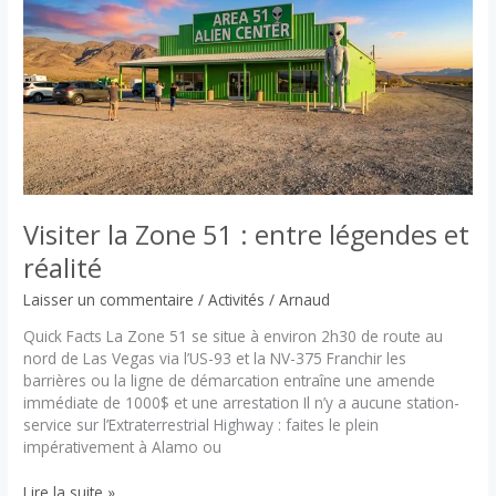
prêteur
sur
gage
la
plus
connue
de
Vegas
!
Visiter la Zone 51 : entre légendes et
réalité
Laisser un commentaire
/
Activités
/
Arnaud
Quick Facts La Zone 51 se situe à environ 2h30 de route au
nord de Las Vegas via l’US-93 et la NV-375 Franchir les
barrières ou la ligne de démarcation entraîne une amende
immédiate de 1000$ et une arrestation Il n’y a aucune station-
service sur l’Extraterrestrial Highway : faites le plein
impérativement à Alamo ou
Visiter
Lire la suite »