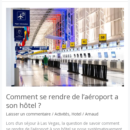
parano
:
film
culte
de
Terry
Gilliam
adapté
du
roman
de
Hunter
S.
Thompson
Comment se rendre de l’aéroport a
son hôtel ?
Laisser un commentaire
/
Activités
,
Hotel
/
Arnaud
Lors d’un séjour à Las Vegas, la question de savoir comment
se rendre de l’aéroport à son hôtel se pose systématiquement.