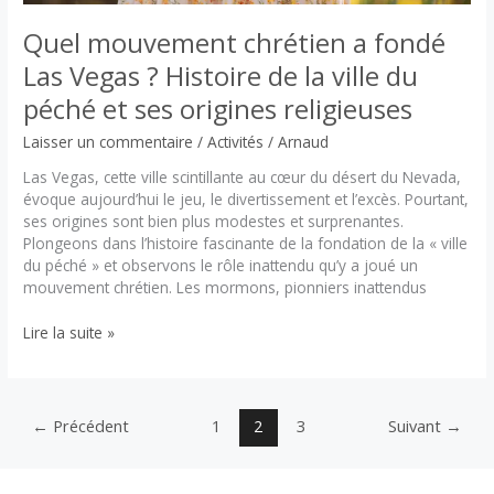
Quel mouvement chrétien a fondé
Las Vegas ? Histoire de la ville du
péché et ses origines religieuses
Laisser un commentaire
/
Activités
/
Arnaud
Las Vegas, cette ville scintillante au cœur du désert du Nevada,
évoque aujourd’hui le jeu, le divertissement et l’excès. Pourtant,
ses origines sont bien plus modestes et surprenantes.
Plongeons dans l’histoire fascinante de la fondation de la « ville
du péché » et observons le rôle inattendu qu’y a joué un
mouvement chrétien. Les mormons, pionniers inattendus
Quel
Lire la suite »
mouvement
chrétien
a
fondé
←
Précédent
1
2
3
Suivant
→
Las
Vegas
?