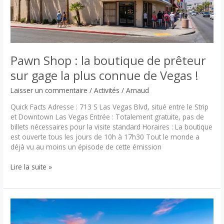
Pawn Shop : la boutique de prêteur
sur gage la plus connue de Vegas !
Laisser un commentaire
/
Activités
/
Arnaud
Quick Facts Adresse : 713 S Las Vegas Blvd, situé entre le Strip
et Downtown Las Vegas Entrée : Totalement gratuite, pas de
billets nécessaires pour la visite standard Horaires : La boutique
est ouverte tous les jours de 10h à 17h30 Tout le monde a
déjà vu au moins un épisode de cette émission
Pawn
Lire la suite »
Shop
:
la
boutique
de