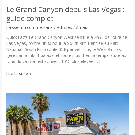
Le Grand Canyon depuis Las Vegas :
guide complet
Laisser un commentaire
/
Activités
/
Arnaud
Quick Facts Le Grand Canyon West se situe à 2h30 de route de
Las Vegas, contre 4h30 pour la South Rim L’entrée au Parc
National (South Rim) coûte 35$ par véhicule, le West Rim est
géré par la tribu Hualapai et coûte plus cher La température au
fond du canyon est souvent 10°C plus élevée […]
Le
Lire la suite »
Grand
Canyon
depuis
Las
Vegas
:
guide
complet