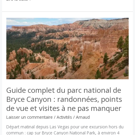
la
Zone
51
:
entre
légendes
et
réalité
Guide complet du parc national de
Bryce Canyon : randonnées, points
de vue et visites à ne pas manquer
Laisser un commentaire
/
Activités
/
Arnaud
Départ matinal depuis Las Vegas pour une excursion hors du
commun : cap sur Bryce Canyon National Park, à environ 4