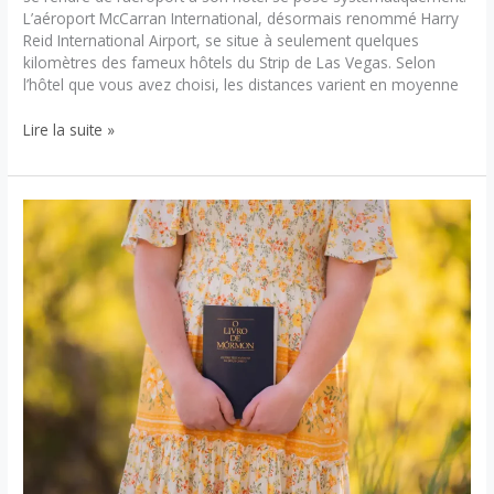
L’aéroport McCarran International, désormais renommé Harry
Reid International Airport, se situe à seulement quelques
kilomètres des fameux hôtels du Strip de Las Vegas. Selon
l’hôtel que vous avez choisi, les distances varient en moyenne
Comment
Lire la suite »
se
rendre
de
l’aéroport
a
son
hôtel
?