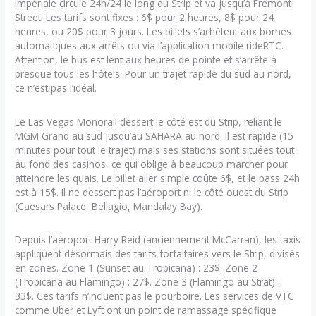
impériale circule 24h/24 le long du Strip et va jusqu’à Fremont
Street. Les tarifs sont fixes : 6$ pour 2 heures, 8$ pour 24
heures, ou 20$ pour 3 jours. Les billets s’achètent aux bornes
automatiques aux arrêts ou via l’application mobile rideRTC.
Attention, le bus est lent aux heures de pointe et s’arrête à
presque tous les hôtels. Pour un trajet rapide du sud au nord,
ce n’est pas l’idéal.
Le Las Vegas Monorail dessert le côté est du Strip, reliant le
MGM Grand au sud jusqu’au SAHARA au nord. Il est rapide (15
minutes pour tout le trajet) mais ses stations sont situées tout
au fond des casinos, ce qui oblige à beaucoup marcher pour
atteindre les quais. Le billet aller simple coûte 6$, et le pass 24h
est à 15$. Il ne dessert pas l’aéroport ni le côté ouest du Strip
(Caesars Palace, Bellagio, Mandalay Bay).
Depuis l’aéroport Harry Reid (anciennement McCarran), les taxis
appliquent désormais des tarifs forfaitaires vers le Strip, divisés
en zones. Zone 1 (Sunset au Tropicana) : 23$. Zone 2
(Tropicana au Flamingo) : 27$. Zone 3 (Flamingo au Strat) :
33$. Ces tarifs n’incluent pas le pourboire. Les services de VTC
comme Uber et Lyft ont un point de ramassage spécifique