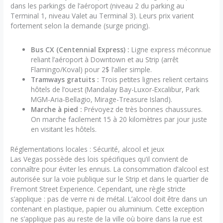
dans les parkings de l’aéroport (niveau 2 du parking au
Terminal 1, niveau Valet au Terminal 3). Leurs prix varient
fortement selon la demande (surge pricing).
Bus CX (Centennial Express) :
Ligne express méconnue
reliant l’aéroport à Downtown et au Strip (arrêt
Flamingo/Koval) pour 2$ l’aller simple.
Tramways gratuits :
Trois petites lignes relient certains
hôtels de l’ouest (Mandalay Bay-Luxor-Excalibur, Park
MGM-Aria-Bellagio, Mirage-Treasure Island).
Marche à pied :
Prévoyez de très bonnes chaussures.
On marche facilement 15 à 20 kilomètres par jour juste
en visitant les hôtels.
Réglementations locales : Sécurité, alcool et jeux
Las Vegas possède des lois spécifiques qu’il convient de
connaître pour éviter les ennuis. La consommation d’alcool est
autorisée sur la voie publique sur le Strip et dans le quartier de
Fremont Street Experience. Cependant, une règle stricte
s’applique : pas de verre ni de métal. L’alcool doit être dans un
contenant en plastique, papier ou aluminium. Cette exception
ne s’applique pas au reste de la ville où boire dans la rue est