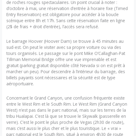
de roches rouges spectaculaires. Un point crucial à noter :
d’octobre à mai, une réservation d’entrée à horaire fixe (Timed
Entry Reservation) est obligatoire pour accéder à la boucle
scénique entre 8h et 17h. Sans cette réservation faite en ligne
(2$ de frais + droit d’entrée), l’accès sera refusé.
Le barrage Hoover (Hoover Dam) se trouve à 45 minutes au
sud-est. On peut le visiter avec sa propre voiture ou via des
tours organisés. Le passage sur le pont Mike O’Callaghan-Pat
Tillman Memorial Bridge offre une vue imprenable et est
gratuit (parking gratuit disponible côté Nevada si on est prêt à
marcher un peu). Pour descendre à l’intérieur du barrage, des
billets payants sont nécessaires et la sécurité est de type
aéroportuaire.
Concernant le Grand Canyon, une confusion fréquente existe
entre le West Rim et le South Rim. Le West Rim (Grand Canyon
West) n’est pas dans le parc national, mais sur les terres de la
tribu Hualapai. C’est là que se trouve le Skywalk (passerelle en
verre). C’est le point le plus proche de Vegas (2h30 de route),
mais c’est aussi le plus cher et le plus touristique. Le « vrai »
parc national est le South Rim, situé à environ 4h30 de route