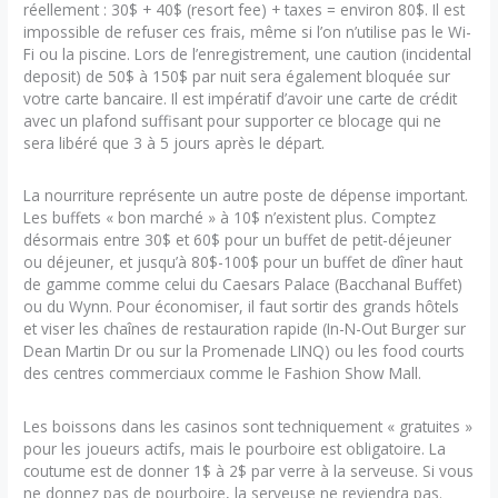
réellement : 30$ + 40$ (resort fee) + taxes = environ 80$. Il est
impossible de refuser ces frais, même si l’on n’utilise pas le Wi-
Fi ou la piscine. Lors de l’enregistrement, une caution (incidental
deposit) de 50$ à 150$ par nuit sera également bloquée sur
votre carte bancaire. Il est impératif d’avoir une carte de crédit
avec un plafond suffisant pour supporter ce blocage qui ne
sera libéré que 3 à 5 jours après le départ.
La nourriture représente un autre poste de dépense important.
Les buffets « bon marché » à 10$ n’existent plus. Comptez
désormais entre 30$ et 60$ pour un buffet de petit-déjeuner
ou déjeuner, et jusqu’à 80$-100$ pour un buffet de dîner haut
de gamme comme celui du Caesars Palace (Bacchanal Buffet)
ou du Wynn. Pour économiser, il faut sortir des grands hôtels
et viser les chaînes de restauration rapide (In-N-Out Burger sur
Dean Martin Dr ou sur la Promenade LINQ) ou les food courts
des centres commerciaux comme le Fashion Show Mall.
Les boissons dans les casinos sont techniquement « gratuites »
pour les joueurs actifs, mais le pourboire est obligatoire. La
coutume est de donner 1$ à 2$ par verre à la serveuse. Si vous
ne donnez pas de pourboire, la serveuse ne reviendra pas.