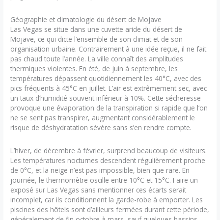
Géographie et climatologie du désert de Mojave
Las Vegas se situe dans une cuvette aride du désert de
Mojave, ce qui dicte l’ensemble de son climat et de son
organisation urbaine. Contrairement à une idée reçue, il ne fait
pas chaud toute l’année. La ville connaît des amplitudes
thermiques violentes. En été, de juin à septembre, les
températures dépassent quotidiennement les 40°C, avec des
pics fréquents à 45°C en juillet. L’air est extrêmement sec, avec
un taux d’humidité souvent inférieur à 10%. Cette sécheresse
provoque une évaporation de la transpiration si rapide que l’on
ne se sent pas transpirer, augmentant considérablement le
risque de déshydratation sévère sans s’en rendre compte.
L’hiver, de décembre à février, surprend beaucoup de visiteurs.
Les températures nocturnes descendent régulièrement proche
de 0°C, et la neige n’est pas impossible, bien que rare. En
journée, le thermomètre oscille entre 10°C et 15°C. Faire un
exposé sur Las Vegas sans mentionner ces écarts serait
incomplet, car ils conditionnent la garde-robe à emporter. Les
piscines des hôtels sont d’ailleurs fermées durant cette période,
généralement de fin octobre à mars, sauf quelques bassins