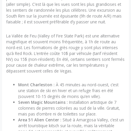
(aller simple). C’est là que les vues sont les plus grandioses et
les sentiers de randonnée les plus célèbres. Une excursion au
South Rim sur la journée est épuisante (9h de route A/R) mais
faisable ; il est souvent préférable d’y passer une nuit.
La Vallée de Feu (Valley of Fire State Park) est une alternative
magnifique et souvent moins fréquentée, à 1h de route au
nord-est. Les formations de grès rouge y sont plus intenses
qu’à Red Rock. L’entrée coûte 10$ par véhicule (tarif résident
NV) ou 15$ (non-résident). En été, certains sentiers sont fermés
pour cause de chaleur extrême, car les températures y
dépassent souvent celles de Vegas.
Mont Charleston :
À 45 minutes au nord-ouest, c’est
une station de ski en hiver et un refuge frais en été
(souvent 10-15 degrés de moins qu’en ville).
Seven Magic Mountains :
Installation artistique de 7
colonnes de pierres colorées au sud de la ville. Gratuit,
mais pas d’ombre ni de toilettes sur place.
Area 51 Alien Center :
Situé à Amargosa Valley, c’est un
arrêt touristique kitsch sur la route, mais la véritable