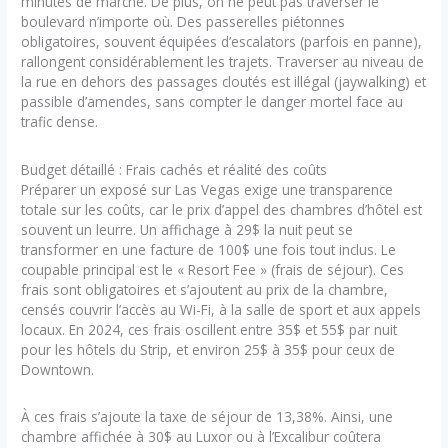
minutes de marche. De plus, on ne peut pas traverser le
boulevard n’importe où. Des passerelles piétonnes
obligatoires, souvent équipées d’escalators (parfois en panne),
rallongent considérablement les trajets. Traverser au niveau de
la rue en dehors des passages cloutés est illégal (jaywalking) et
passible d’amendes, sans compter le danger mortel face au
trafic dense.
Budget détaillé : Frais cachés et réalité des coûts
Préparer un exposé sur Las Vegas exige une transparence
totale sur les coûts, car le prix d’appel des chambres d’hôtel est
souvent un leurre. Un affichage à 29$ la nuit peut se
transformer en une facture de 100$ une fois tout inclus. Le
coupable principal est le « Resort Fee » (frais de séjour). Ces
frais sont obligatoires et s’ajoutent au prix de la chambre,
censés couvrir l’accès au Wi-Fi, à la salle de sport et aux appels
locaux. En 2024, ces frais oscillent entre 35$ et 55$ par nuit
pour les hôtels du Strip, et environ 25$ à 35$ pour ceux de
Downtown.
À ces frais s’ajoute la taxe de séjour de 13,38%. Ainsi, une
chambre affichée à 30$ au Luxor ou à l’Excalibur coûtera