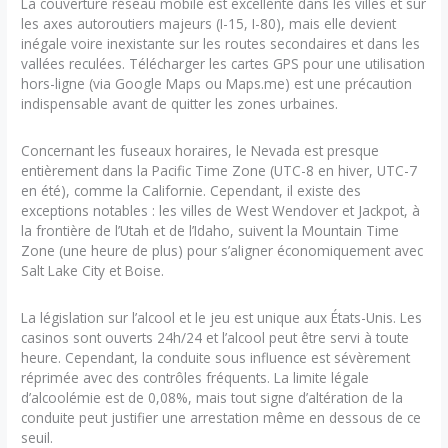
La couverture réseau mobile est excellente dans les villes et sur
les axes autoroutiers majeurs (I-15, I-80), mais elle devient
inégale voire inexistante sur les routes secondaires et dans les
vallées reculées. Télécharger les cartes GPS pour une utilisation
hors-ligne (via Google Maps ou Maps.me) est une précaution
indispensable avant de quitter les zones urbaines.
Concernant les fuseaux horaires, le Nevada est presque
entièrement dans la Pacific Time Zone (UTC-8 en hiver, UTC-7
en été), comme la Californie. Cependant, il existe des
exceptions notables : les villes de West Wendover et Jackpot, à
la frontière de l’Utah et de l’Idaho, suivent la Mountain Time
Zone (une heure de plus) pour s’aligner économiquement avec
Salt Lake City et Boise.
La législation sur l’alcool et le jeu est unique aux États-Unis. Les
casinos sont ouverts 24h/24 et l’alcool peut être servi à toute
heure. Cependant, la conduite sous influence est sévèrement
réprimée avec des contrôles fréquents. La limite légale
d’alcoolémie est de 0,08%, mais tout signe d’altération de la
conduite peut justifier une arrestation même en dessous de ce
seuil.