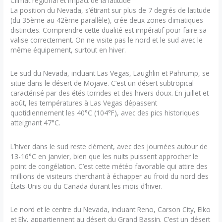
Climat régional et impact de la latitude
La position du Nevada, s’étirant sur plus de 7 degrés de latitude
(du 35ème au 42ème parallèle), crée deux zones climatiques
distinctes. Comprendre cette dualité est impératif pour faire sa
valise correctement. On ne visite pas le nord et le sud avec le
même équipement, surtout en hiver.
Le sud du Nevada, incluant Las Vegas, Laughlin et Pahrump, se
situe dans le désert de Mojave. C’est un désert subtropical
caractérisé par des étés torrides et des hivers doux. En juillet et
août, les températures à Las Vegas dépassent
quotidiennement les 40°C (104°F), avec des pics historiques
atteignant 47°C.
L’hiver dans le sud reste clément, avec des journées autour de
13-16°C en janvier, bien que les nuits puissent approcher le
point de congélation. C’est cette météo favorable qui attire des
millions de visiteurs cherchant à échapper au froid du nord des
États-Unis ou du Canada durant les mois d’hiver.
Le nord et le centre du Nevada, incluant Reno, Carson City, Elko
et Ely, appartiennent au désert du Grand Bassin. C’est un désert