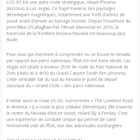
L’US-93 est une autre route stratégique, reliant Phoenix
(Arizona) à Las Vegas. Ce trajet traverse des paysages
désertiques magnifiques, notamment une forêt d’arbres de
Josué avant d’arriver au barrage Hoover. Depuis l’ouverture du
pont Mike O’Callaghan-Pat Tillman Memorial en 2010, la
traversée de la frontière Arizona-Nevada est beaucoup plus
fluide.
Pour ceux qui cherchent à comprendre ou se trouve le nevada
par rapport aux parcs nationaux, l’État est une base idéale. Las
Vegas est située à environ 2h30 de route du Parc National de
Zion (Utah) et à 4h30 du Grand Canyon South Rim (Arizona).
Cette centralité fait du sud du Nevada le point de départ
classique du « Grand Circle » des parcs nationaux.
Il existe aussi la route US-50, surnommée « The Loneliest Road
in America » (La route la plus solitaire d’Amérique). Elle traverse
le centre du Nevada d’est en ouest, reliant Ely à Fernley. C’est
une expérience de conduite unique qui permet de saisir
l’immensité vide de l’État, loin des autoroutes surchargées.