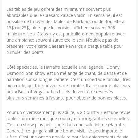
Les tables de jeu offrent des minimums souvent plus
abordables que le Caesars Palace voisin. En semaine, il est
possible de trouver des tables de Blackjack ou de Roulette à
15$ ou 25$, alors que les voisins affichent souvent 50$
minimum. Le « Craps » y est particulièrement populaire avec
une ambiance souvent survoltée le soir. N’oubliez pas de
présenter votre carte Caesars Rewards à chaque table pour
cumuler des points.
Côté spectacles, le Harrah’s accueille une légende : Donny
Osmond. Son show est un mélange de chant, de danse et de
narration sur sa longue carrière. C’est un spectacle familial, très
bien rodé, qui fait souvent salle comble. Il a remporté plusieurs
prix « Best of Vegas ». Les billets doivent être réservés
plusieurs semaines à l’avance pour obtenir de bonnes places.
Pour un divertissement plus adulte, « X Country » est une revue
topless qui mêle musique country et chorégraphies sensuelles.
C’est un show plus petit, joué dans une salle intime (Harrah’s
Cabaret), ce qui garantit une bonne visibilité peu importe le
siège. C’est une option populaire pour les enterrements de vie