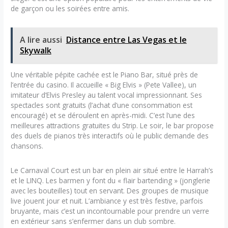
de garçon ou les soirées entre amis.
A lire aussi
Distance entre Las Vegas et le
Skywalk
Une véritable pépite cachée est le Piano Bar, situé près de
l’entrée du casino. Il accueille « Big Elvis » (Pete Vallee), un
imitateur d’Elvis Presley au talent vocal impressionnant. Ses
spectacles sont gratuits (l’achat d’une consommation est
encouragé) et se déroulent en après-midi. C’est l’une des
meilleures attractions gratuites du Strip. Le soir, le bar propose
des duels de pianos très interactifs où le public demande des
chansons.
Le Carnaval Court est un bar en plein air situé entre le Harrah’s
et le LINQ. Les barmen y font du « flair bartending » (jonglerie
avec les bouteilles) tout en servant. Des groupes de musique
live jouent jour et nuit. L’ambiance y est très festive, parfois
bruyante, mais c’est un incontournable pour prendre un verre
en extérieur sans s’enfermer dans un club sombre.