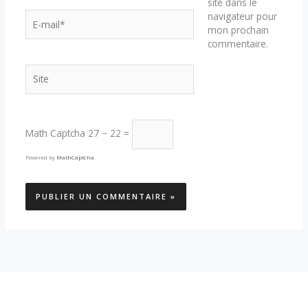
site dans le
E-
navigateur pour
mail*
mon prochain
commentaire.
Site
Math Captcha
27 − 22 =
Powered by
MathCaptcha