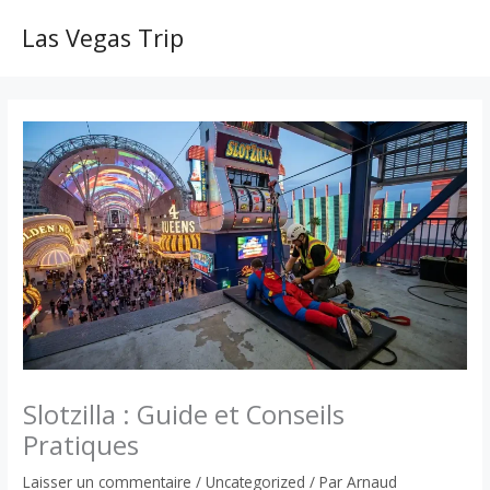
Aller
au
Las Vegas Trip
MAI
contenu
ME
Slotzilla : Guide et Conseils
Pratiques
Laisser un commentaire
/
Uncategorized
/ Par
Arnaud