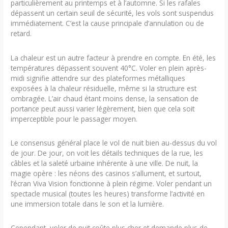
particulièrement au printemps et à l’automne. Si les rafales
dépassent un certain seuil de sécurité, les vols sont suspendus
immédiatement. C’est la cause principale d’annulation ou de
retard.
La chaleur est un autre facteur à prendre en compte. En été, les
températures dépassent souvent 40°C. Voler en plein après-
midi signifie attendre sur des plateformes métalliques
exposées à la chaleur résiduelle, même si la structure est
ombragée. L’air chaud étant moins dense, la sensation de
portance peut aussi varier légèrement, bien que cela soit
imperceptible pour le passager moyen.
Le consensus général place le vol de nuit bien au-dessus du vol
de jour. De jour, on voit les détails techniques de la rue, les
câbles et la saleté urbaine inhérente à une ville. De nuit, la
magie opère : les néons des casinos s’allument, et surtout,
l’écran Viva Vision fonctionne à plein régime. Voler pendant un
spectacle musical (toutes les heures) transforme l’activité en
une immersion totale dans le son et la lumière.
Cependant, voler de nuit coûte plus cher et demande plus de